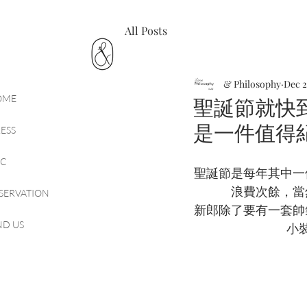
All Posts
& Philosophy
Dec 2
OME
聖誕節就快
是一件值得
ESS
CC
聖誕節是每年其中一
浪費次餘，當
SERVATION
新郎除了要有一套帥
ND US
小