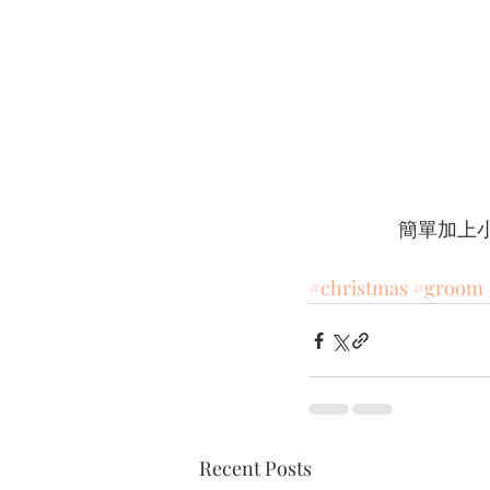
簡單加上
#christmas
#groom
Recent Posts