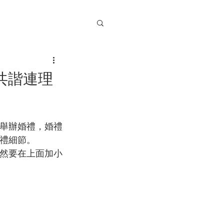
共諧連理
舉辦婚禮，婚禮
禮細節。
然要在上面加小